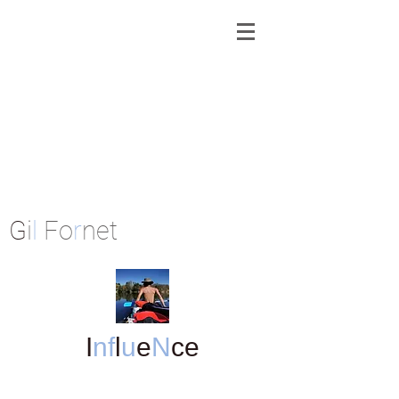
G
i
l
Fo
r
net
I
nf
l
u
e
N
ce