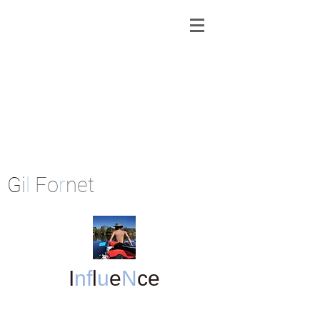
G
i
l
Fo
r
net
I
nf
l
u
e
N
ce