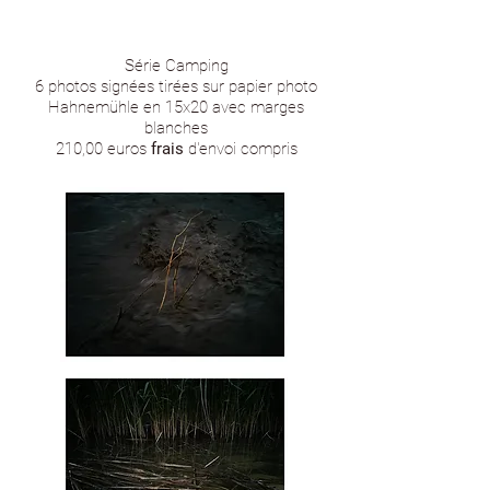
Série Camping
6 photos signées tirées sur papier photo
Hahnemühle en 15x20 avec marges
blanches
210,00 euros
frais
d'envoi compris