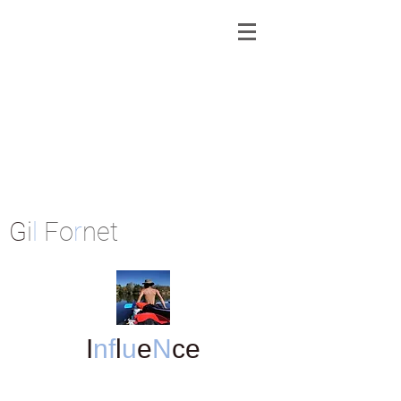
G
i
l
Fo
r
net
I
nf
l
u
e
N
ce